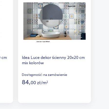
0 cm
Idea Luce dekor ścienny 20x20 cm
mix kolorów
Dostępność:
na zamówienie
84
,
00
zł
/
m
2
Więcej