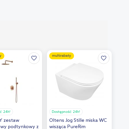
y
multirabaty
ć:
24h!
Dostępność:
24h!
Y zestaw
Oltens Jog Stille miska WC
owy podtynkowy z
wisząca PureRim