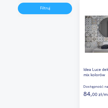
Ceramstic
(30)
Filtruj
Paradyż
(30)
Peronda
(24)
Villeroy & Boch
(17)
Ego Ceramics
(12)
Axor
(11)
Ksuro
(10)
Tubądzin
(9)
Idea Luce de
Euroceramic
(8)
mix kolorów
Radaway
(7)
Dostępność:
n
Egen
(7)
84
,
00
zł
/
m
Magnifica
(6)