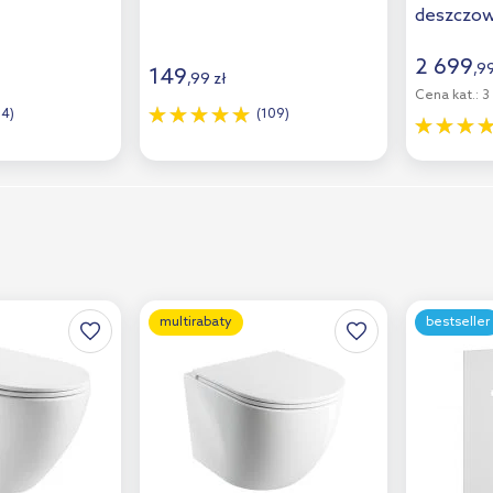
deszczow
BP
szczotk
2 699
,
9
149
,
99
zł
Cena kat.:
3 
14)
(109)
multirabaty
bestseller