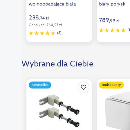
wolnoopadająca biała
biały połysk
Geotiles
(1)
9M38S101/9M38S1R1
OTTAWAMW
238
Emigres
(1)
,
74
zł
789
,
99
zł
Cena kat.:
764,57 zł
Imers
(1)
(
(3)
Omnires
(1)
Newker
(1)
Ecoceramic
(1)
Wybrane dla Ciebie
Pamesa
(1)
Instal Projekt
(1)
bestseller
multirabaty