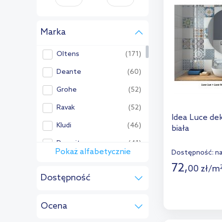
Marka
Oltens
(171)
Deante
(60)
Grohe
(52)
Ravak
(52)
Idea Luce de
Kludi
(46)
biała
Duravit
(41)
Pokaż alfabetycznie
Dostępność:
n
Pozostałe:
72
,
00
zł
/
m
Dostępność
Mariner
(36)
na zamówienie
(4)
Hansgrohe
(32)
Ocena
Roca
(31)
Brak oceny
(4)