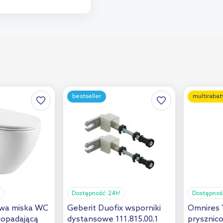
bestseller
multirabat
Dostępność:
24h!
Dostępnoś
wa miska WC
Geberit Duofix wsporniki
Omnires 
oopadającą
dystansowe 111.815.00.1
prysznic