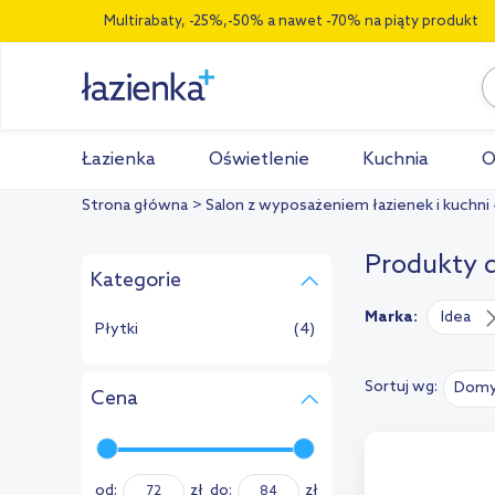
Multirabaty, -25%,-50% a nawet -70% na piąty produkt
Łazienka
Oświetlenie
Kuchnia
O
Strona główna
Salon z wyposażeniem łazienek i kuchni
Produkty 
Kategorie
Marka:
Idea
Płytki
(4)
Sortuj wg:
Domy
Cena
od:
zł
do:
zł