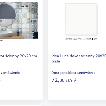
kor ścienny 20x20 cm
Idea Luce dekor ścienny 20x2
biała
a zamówienie
Dostępność:
na zamówienie
72
,
00
zł
/
m
2
2
Więcej
Więcej