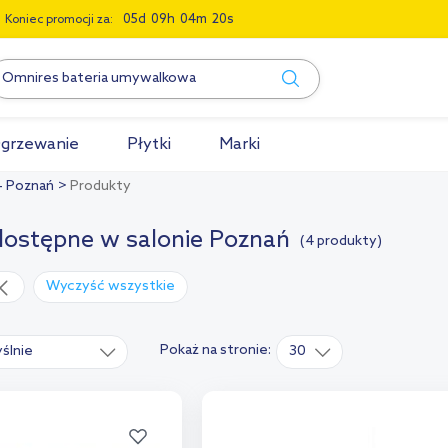
0
5
0
9
0
4
1
9
Koniec promocji za:
grzewanie
Płytki
Marki
 - Poznań
Produkty
dostępne w salonie Poznań
(4 produkty)
Wyczyść wszystkie
Pokaż na stronie:
ślnie
30