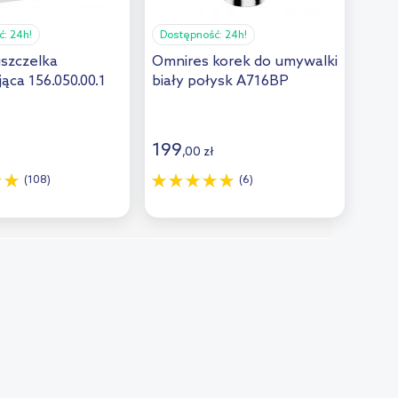
ć:
24h!
Dostępność:
24h!
uszczelka
Omnires korek do umywalki
ąca 156.050.00.1
biały połysk A716BP
199
,
00
zł
(108)
(6)