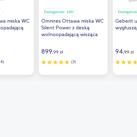
Dostępność:
24h!
Dostępnoś
wa miska WC
Omnires Ottawa miska WC
Geberit 
oopadającą
Silent Power z deską
wygłuszaj
wolnoopadającą wisząca
BP
bez kołnierza spłukiwanie
wirowe biały połysk
899
94
,
99
zł
,
99
zł
OTTAWASPMWBP
14)
(3)