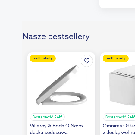
Domino
(6)
Cersanit
(6)
Durstone
(5)
Cristacer
(4)
Nasze bestsellery
Idea
(4)
Laufen
(4)
multirabaty
multirabaty
Franke
(4)
Dubiel Vitrum
(2)
Baldocer
(2)
Keratile
(2)
Rabalux
(1)
Dostępność:
24h!
Dostępność:
24h!
Comad
(1)
Villeroy & Boch O.Novo
Omnires Otta
Korzilius
(1)
deska sedesowa
z deską woln