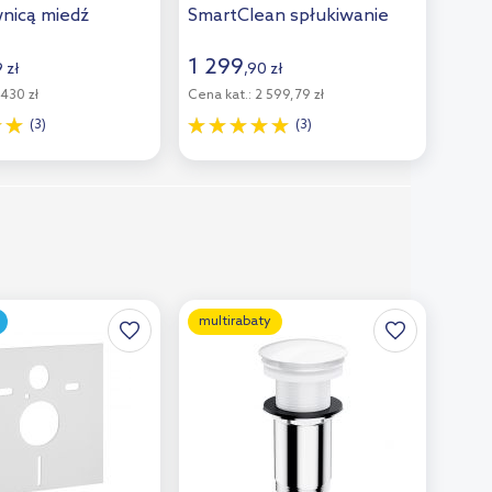
nicą miedź
SmartClean spłukiwanie
owana SYSY35CPB
wirowe z deską
wolnoopadającą Slim biały
1 299
9
zł
,
90
zł
połysk 42532000
430 zł
Cena kat.:
2 599,79 zł
(3)
(3)
multirabaty