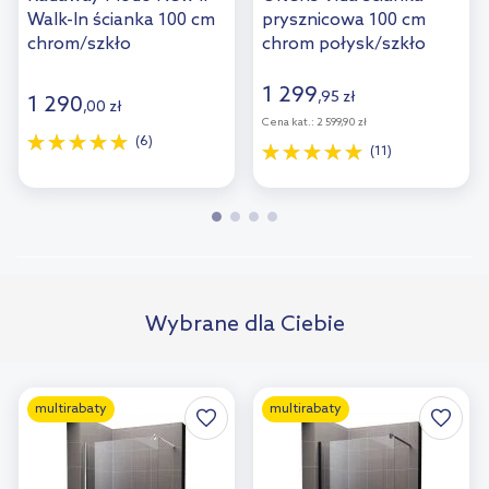
Walk-In ścianka 100 cm
prysznicowa 100 cm
chrom/szkło
chrom połysk/szkło
przezroczyste 389104-
przezroczyste
01-01
22003100
1 299
,
95
zł
1 290
,
00
zł
Cena kat.:
2 599,90 zł
(6)
(11)
Wybrane dla Ciebie
multirabaty
multirabaty