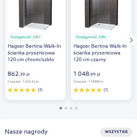
Dostępność:
24h!
Dostępność:
24h!
Hagser Bertina Walk-In
Hagser Bertina Walk-In
ścianka prysznicowa
ścianka prysznicowa
120 cm chrom/szkło
120 cm czarny
przezroczyste
mat/szkło
HGR17000022
przezroczyste
862
1 048
,
39
zł
,
99
zł
HGR30000022
Cena kat.:
1 633,32 zł
Cena kat.:
1 749,98 zł
(3)
(1)
Nasze nagrody
WSZYSTKIE