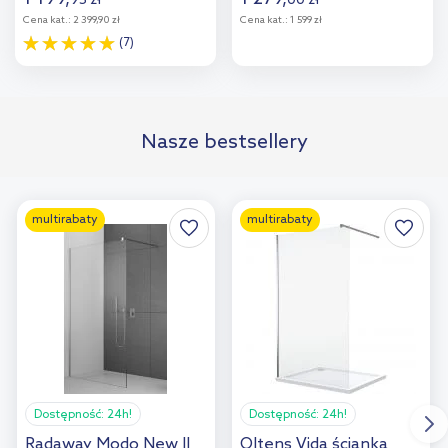
95
zł
00
zł
Cena kat.:
2 399,90 zł
Cena kat.:
1 599 zł
(7)
Do koszyka
Do koszyka
Nasze bestsellery
multirabaty
multirabaty
Dostępność:
24h!
Dostępność:
24h!
Radaway Modo New II
Oltens Vida ścianka