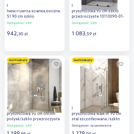
Radaway Essenza
Radaway ścianka
New/Fuenta ścianka boczna
prysznicowa 90 cm szkło
S1 90 cm szkło
przezroczyste 10113090-01-
przezroczyste 1384050-01-01
01
Dostępność:
24h!
Dostępność:
24h!
942
,
1 083
,
30
zł
59
zł
Do koszyka
Do koszyka
multirabaty
multirabaty
Oltens Vida ścianka
Deante Prizma ścianka
prysznicowa 90 cm chrom
prysznicowa walk-in 90 cm
połysk/szkło przezroczyste
stal szczotkowana /szkło
22002100
przezroczyste KTJ_F39R
Dostępność:
24h!
Dostępność:
na zamówienie
1 199
,
1 279
,