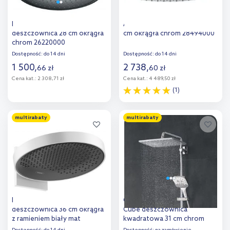
Hansgrohe Croma
Axor Starck deszczownica 24
deszczownica 28 cm okrągła
cm okrągła chrom 28494000
chrom 26220000
Dostępność:
do 14 dni
Dostępność:
do 14 dni
1 500
,
2 738
,
66
zł
60
zł
Cena kat.:
2 308,71 zł
Cena kat.:
4 489,50 zł
(1)
Do koszyka
Do koszyka
multirabaty
multirabaty
Hansgrohe Rainfinity
Grohe Rainshower 310 Mono
deszczownica 36 cm okrągła
Cube deszczownica
z ramieniem biały mat
kwadratowa 31 cm chrom
26230700
26568000