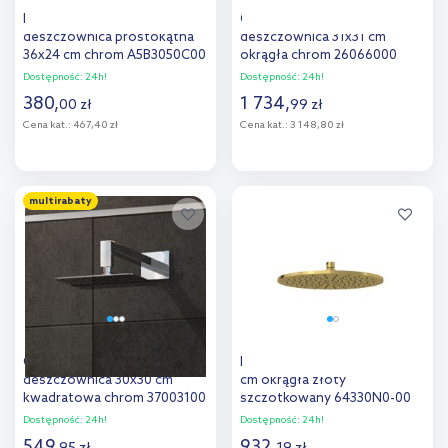
Roca Rainsense
Grohe Rainshower
deszczownica prostokątna
deszczownica 31x31 cm
36x24 cm chrom A5B3050C00
okrągła chrom 26066000
Dostępność:
24h!
Dostępność:
24h!
380
,
1 734
,
00
zł
99
zł
Cena kat.:
467,40 zł
Cena kat.:
3 148,80 zł
Do koszyka
Do koszyka
multirabaty
Oltens Sondera
Kludi A-QA deszczownica 30
deszczownica 30x30 cm
cm okrągła złoty
kwadratowa chrom 37003100
szczotkowany 64330N0-00
Dostępność:
24h!
Dostępność:
24h!
549
,
932
,