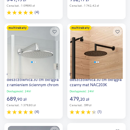
95
zł
19
zł
Cena kat.:
1 099,90 zł
Cena kat.:
1 742,42 zł
(4)
Do koszyka
Do koszyka
multirabaty
multirabaty
Oltens Sondera Lagan
Deante Floks Nero
deszczownica 30 cm okrągła
deszczownica 30 cm okrągła
z ramieniem ściennym chrom
czarny mat NAC203K
36013100
Dostępność:
24h!
Dostępność:
24h!
689
,
479
,
90
zł
20
zł
Cena kat.:
1 379,80 zł
Cena kat.:
599 zł
(4)
(1)
Do koszyka
Do koszyka