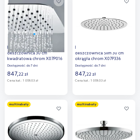
Ravak Chrome 982.00 Slim
Ravak Chrome 984.00
deszczownica 30 cm
deszczownica Slim 30 cm
kwadratowa chrom X07P016
okrągła chrom X07P336
Dostępność:
do 7 dni
Dostępność:
do 7 dni
847
,
847
,
22
zł
22
zł
Cena kat.:
1 059,03 zł
Cena kat.:
1 059,03 zł
Do koszyka
Do koszyka
multirabaty
multirabaty