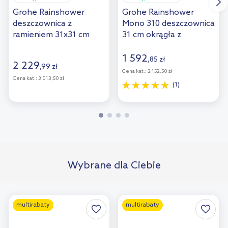
Grohe Rainshower
Grohe Rainshower
deszczownica z
Mono 310 deszczownica
ramieniem 31x31 cm
31 cm okrągła z
okrągła stal 26558DC0
ramieniem ściennym
chrom 26558000
1 592
,
85
zł
2 229
,
99
zł
Cena kat.:
2 152,50 zł
Cena kat.:
3 013,50 zł
(1)
Wybrane dla Ciebie
multirabaty
multirabaty