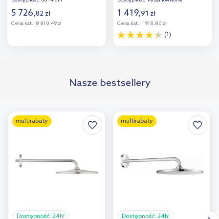
Dostępność:
do 14 dni
Dostępność:
na zamówienie
5 726
,
1 419
,
82
zł
91
zł
Cena kat.:
8 810,49 zł
Cena kat.:
1 918,80 zł
(1)
Do koszyka
Do koszyka
Nasze bestsellery
multirabaty
multirabaty
Dostępność:
24h!
Dostępność:
24h!