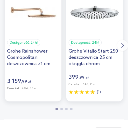
Dostępność:
24h!
Dostępność:
24h!
Grohe Rainshower
Grohe Vitalio Start 250
Cosmopolitan
deszczownica 25 cm
deszczownica 31 cm
okrągła chrom
okrągła z ramieniem
26815000
ściennym brushed
399
,
99
zł
3 159
,
99
zł
warm sunset 26066DL0
Cena kat.:
648,21 zł
Cena kat.:
5 362,80 zł
(1)