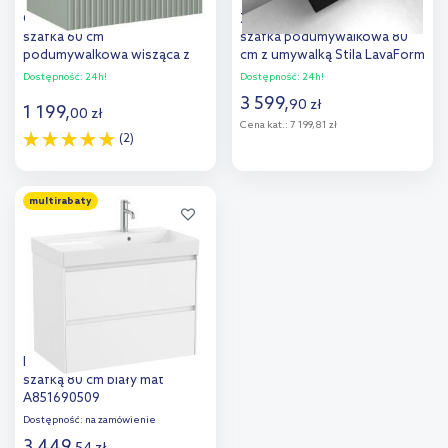
Comad Line Reed Green
Zestaw Oltens Lun Rilla
szafka 60 cm
szafka podumywalkowa 80
podumywalkowa wisząca z
cm z umywalką Stila LavaForm
umywalką zielona SET-LRG
czarny mat/biały mat
Dostępność:
24h!
Dostępność:
24h!
60CM S DANCE
68791300
3 599
,
90
zł
1 199
,
00
zł
Cena kat.:
7 199,81 zł
(2)
Do koszyka
Do koszyka
multirabaty
Roca Ona Unik umywalka z
szafką 80 cm biały mat
A851690509
Dostępność:
na zamówienie
3 449
,