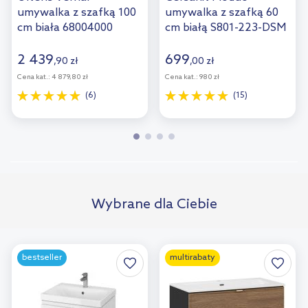
umywalka z szafką 100
umywalka z szafką 60
cm biała 68004000
cm białą S801-223-DSM
2 439
699
,
90
zł
,
00
zł
Cena kat.:
4 879,80 zł
Cena kat.:
980 zł
(6)
(15)
Wybrane dla Ciebie
bestseller
multirabaty