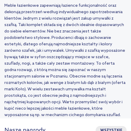
Meble łazienkowe zapewniają łazience funkcjonalność oraz
dekorują przestrzeń według indywidualnego zapotrzebowania
klientów. Jednym z wielu rozwiązań jest zakup umywalki z
szafką. Taki komplet składa się z dwóch idealnie dopasowanych
do siebie elementów. Nie bez znaczenia jest także
podobieństwo stylowe. Producenci dbają o zachowanie
estetyki, dlatego oferują najmodniejsze kształty i kolory
zarówno szafek, jak i umywalek. Umywalki z szafką wyposażone
bywają także w syfon oszczędzający miejsce w szafce,
szuflady, nogi, a także cały zestaw montażowy. To oferta
godna rozwagi, z którą można się zapoznać w naszym
stacjonarnym salonie w Poznaniu. Obecnie modne są łączenia
rozmaitych kolorów, jak wenge z białym lub dąb z białym (oferta
marki Koło). W wielu zestawach umywalka ma kształt
prostokąta, co jest obecnie jedną z najmodniejszych i
najchętniej kupowanych opcji. Warto przemyśleć swój wybór i
kupić nieco lepszej jakości meble łazienkowe, które
wyposażone są np. w mechanizm cichego domykania szuflad.
Nasze nagrody
WSZYSTKIE