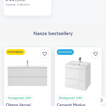
54
zł
Cena kat.:
4 366,50 zł
Do koszyka
Nasze bestsellery
multirabaty
bestseller
Dostępność:
24h!
Dostępność:
24h!
Oltens Vernal
Cersanit Moduo